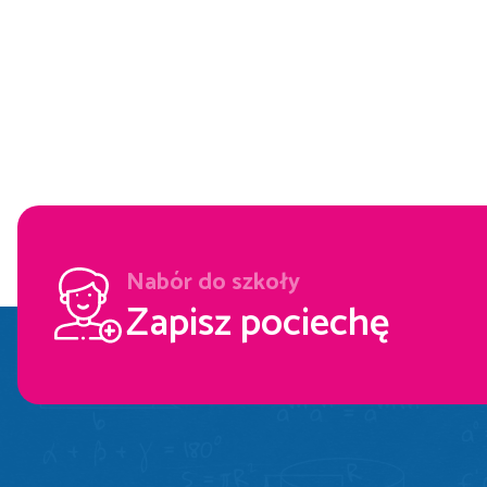
Nabór do szkoły
Zapisz pociechę