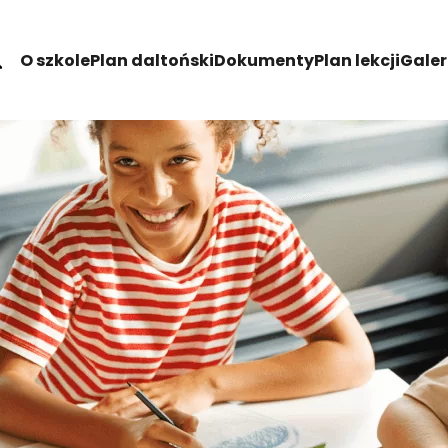
O szkole
Plan daltoński
Dokumenty
Plan lekcji
Galer
ch