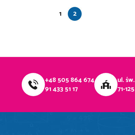
1
2
+48 505 864 674
ul. św
91 433 51 17
71-125