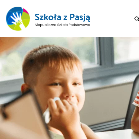
Sear
for: