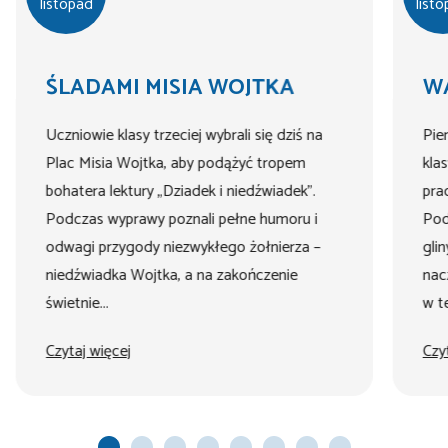
listopad
list
ŚLADAMI MISIA WOJTKA
W
Uczniowie klasy trzeciej wybrali się dziś na
Pie
Plac Misia Wojtka, aby podążyć tropem
kla
bohatera lektury „Dziadek i niedźwiadek”.
pra
Podczas wyprawy poznali pełne humoru i
Pod
odwagi przygody niezwykłego żołnierza –
glin
niedźwiadka Wojtka, a na zakończenie
nac
świetnie...
w te
Czytaj więcej
Czy