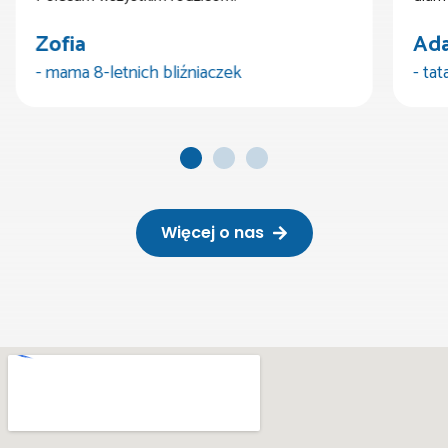
Zofia
Ad
- mama 8-letnich bliźniaczek
- tat
Więcej o nas