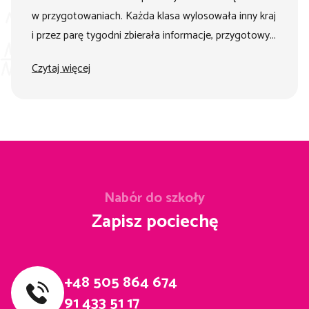
w przygotowaniach. Każda klasa wylosowała inny kraj
i przez parę tygodni zbierała informacje, przygotowy...
Czytaj więcej
Nabór do szkoły
Zapisz pociechę
+48 505 864 674
91 433 51 17