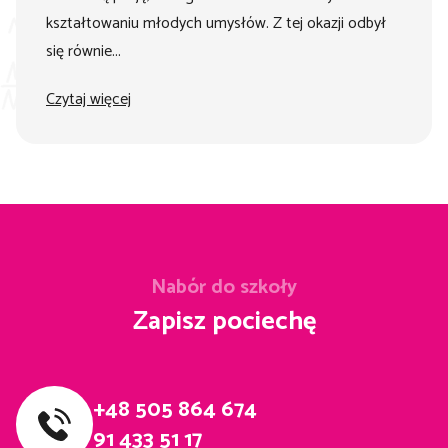
kształtowaniu młodych umysłów. Z tej okazji odbył
się równie...
Czytaj więcej
Nabór do szkoły
Zapisz pociechę
+48 505 864 674
91 433 51 17