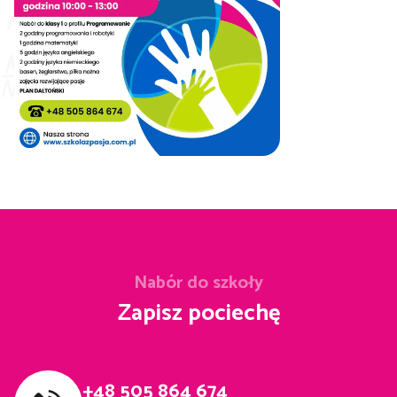
Nabór do szkoły
Zapisz pociechę
+48 505 864 674