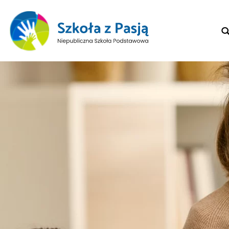
Sear
for: