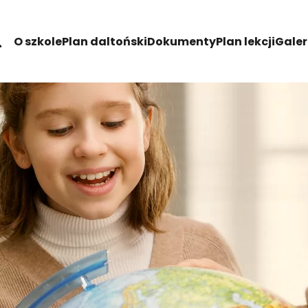
O szkole
Plan daltoński
Dokumenty
Plan lekcji
Galer
ch