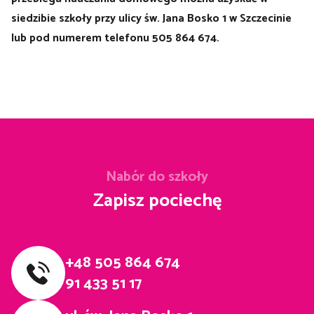
siedzibie szkoły przy ulicy św. Jana Bosko 1 w Szczecinie
lub pod numerem telefonu 505 864 674.
Nabór do szkoły
Zapisz pociechę
+48 505 864 674
91 433 51 17